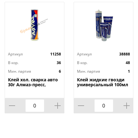
Артикул
11258
Артикул
38888
В кор.
36
В кор.
48
Мин. партия
6
Мин. партия
1
Клей хол. сварка авто
Клей жидкие гвозди
30г Алмаз-пресс,
универсальный 100мл
6/36/180
Quality туба, 1/24