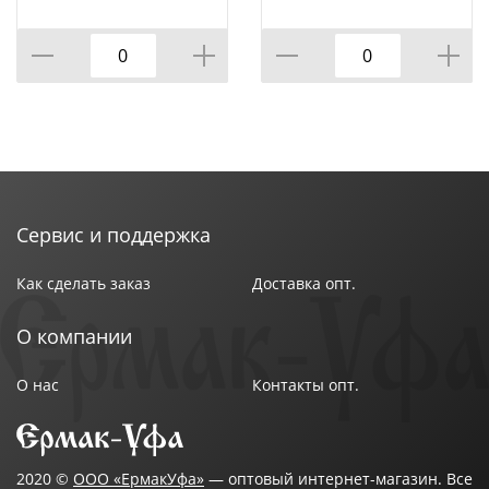
место ремонта. Время жизнеспособности смеси 3-4
часа при +20°С. При нагревании время
жизнеспособности уменьшается. Время отвержения
смеси – 5-6 часов при +20°С. Предельная
механическая прочность достигается при +20°С
через 24 часа, после чего соединение можно
подвергать нагрузке и механической обработке.
Страна производства : Россия
Сервис и поддержка
Как сделать заказ
Доставка опт.
О компании
О нас
Контакты опт.
2020 ©
ООО «ЕрмакУфа»
— оптовый интернет-магазин. Все