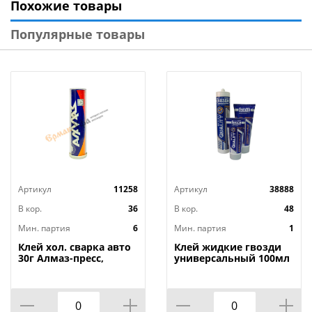
Похожие товары
после ремонта.
Популярные товары
Технические характеристики:
Тип товара : Клей хозяйственный
Бренд : ЕРМАК
Материал : Синтетический каучук
Размер упаковки : 15,8х6,4х3,9 см
Цвет : Прозрачный
Объем : 15 мл
Вес в упаковке : 0,028 кг
Назначение : Для кожи, замши, ПВХ, эластопласта,
Артикул
11258
Артикул
38888
пробки, резины
Страна производства : Китай
В кор.
36
В кор.
48
Мин. партия
6
Мин. партия
1
Клей хол. сварка авто
Клей жидкие гвозди
30г Алмаз-пресс,
универсальный 100мл
6/36/180
Quality туба, 1/24