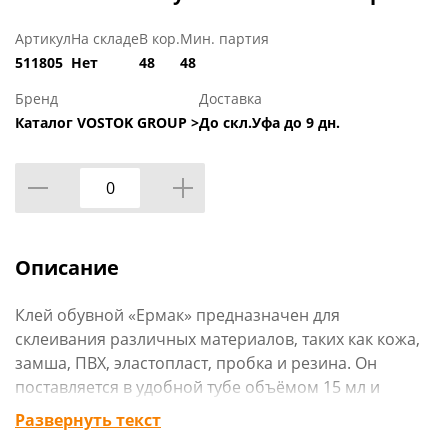
Артикул
На складе
В кор.
Мин. партия
511805
Нет
48
48
Бренд
Доставка
Каталог VOSTOK GROUP >
До скл.Уфа до 9 дн.
Описание
Клей обувной «Ермак» предназначен для
склеивания различных материалов, таких как кожа,
замша, ПВХ, эластопласт, пробка и резина. Он
поставляется в удобной тубе объёмом 15 мл и
содержит синтетический каучук. Клей прозрачный,
Развернуть текст
что позволяет сохранить эстетичный вид изделия