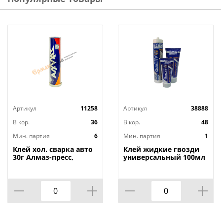
Тип: Клей секундный с дозатором
Упаковка: Туба
Максимальная температура нанесения: +35 °С
Минимальная температура нанесения: +5 °С
Время схватывания: 4 сек
Время отверждения: 16 ч
Состав: Этил-цианакрилат
Цвет: Бесцветный
Вес: 20 г
Артикул
11258
Артикул
38888
Страна изготовитель: Китай
В кор.
36
В кор.
48
Мин. партия
6
Мин. партия
1
Клей хол. сварка авто
Клей жидкие гвозди
30г Алмаз-пресс,
универсальный 100мл
6/36/180
Quality туба, 1/24