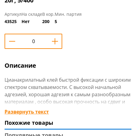
20г, 5/400
Артикул
На складе
В кор.
Мин. партия
43525
Нет
200
5
Описание
Цианакрилатный клей быстрой фиксации с широким
спектром схватываемости. C высокой начальной
адгезией, хорошая адгезия к самым разнообразным
материалам , особо высокая прочность на сдвиг и
отрыв, долговечность, водостойкость,
Развернуть текст
температурная и химическая стойкость.
Похожие товары
Технические характеристики
:
Популярные товары