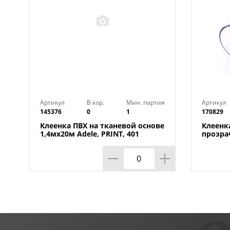
Артикул
В кор.
Мин. партия
Артикул
145376
0
1
170829
Клеенка ПВХ на тканевой основе
Клеенк
1,4мх20м Adele, PRINT, 401
прозра
УЦЕНКА, потертости, грязные
0,80мм
края