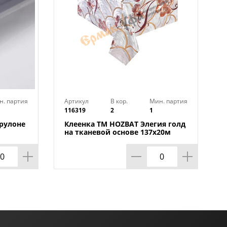
н. партия
Артикул
В кор.
Мин. партия
116319
2
1
 рулоне
Клеенка TM HOZBAT Элегия голд
на тканевой основе 137х20м
ZBAT
BTRA-8737B-S-silver