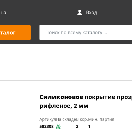
ина
Вход
талог
Силиконовое
покрытие прозр
рифленое, 2 мм
Артикул
На складе
В кор.
Мин. партия
582308
2
1