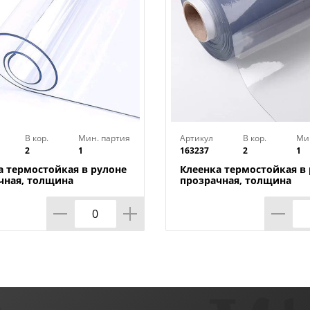
В кор.
Мин. партия
Артикул
В кор.
Ми
2
1
163237
2
1
а термостойкая в рулоне
Клеенка термостойкая в
чная, толщина
прозрачная, толщина
*1,40м*20м ТМ HOZBAT
0,80мм*0,8м*20м ТМ HO