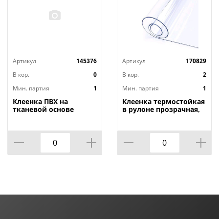
Артикул
145376
Артикул
170829
В кор.
0
В кор.
2
Мин. партия
1
Мин. партия
1
Клеенка ПВХ на
Клеенка термостойкая
тканевой основе
в рулоне прозрачная,
1,4мх20м Adele, PRINT,
толщина
401 УЦЕНКА,
0,80мм*1,40м*20м ТМ
потертости, грязные
HOZBAT
края