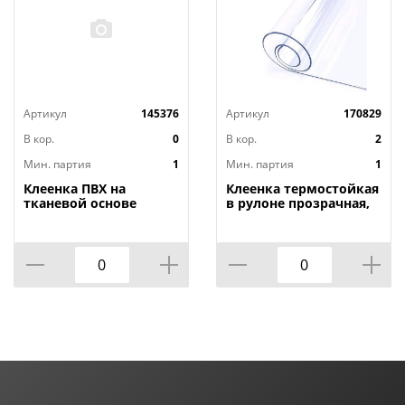
Артикул
145376
Артикул
170829
В кор.
0
В кор.
2
Мин. партия
1
Мин. партия
1
Клеенка ПВХ на
Клеенка термостойкая
тканевой основе
в рулоне прозрачная,
1,4мх20м Adele, PRINT,
толщина
401 УЦЕНКА,
0,80мм*1,40м*20м ТМ
потертости, грязные
HOZBAT
края