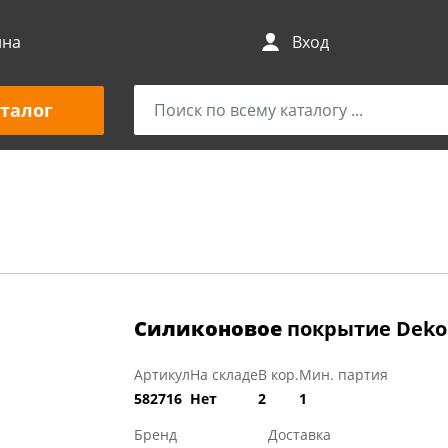
ина
Вход
талог
Силиконовое
покрытие Dekore
Артикул
На складе
В кор.
Мин. партия
582716
Нет
2
1
Бренд
Доставка