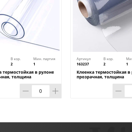
В кор.
Мин. партия
Артикул
В кор.
Ми
2
1
163237
2
1
а термостойкая в рулоне
Клеенка термостойкая в
чная, толщина
прозрачная, толщина
*1,40м*20м ТМ HOZBAT
0,80мм*0,8м*20м ТМ HO