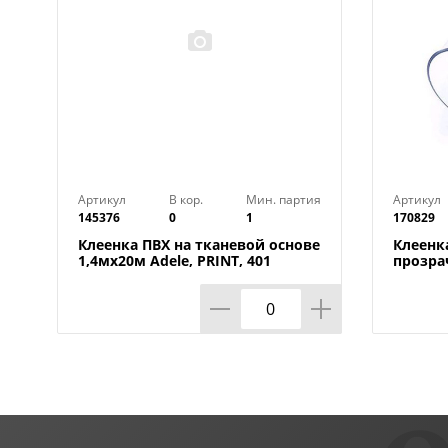
Артикул
В кор.
Мин. партия
Артикул
145376
0
1
170829
Клеенка ПВХ на тканевой основе
Клеенк
1,4мх20м Adele, PRINT, 401
прозра
УЦЕНКА, потертости, грязные
0,80мм
края