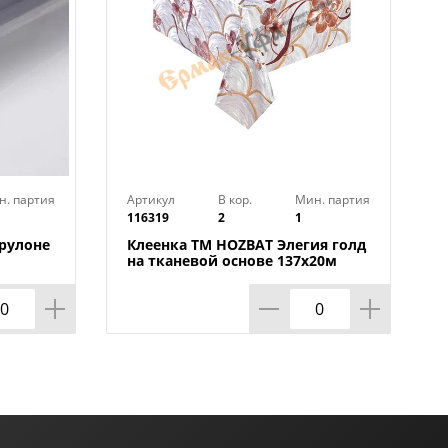
н. партия
Артикул
В кор.
Мин. партия
116319
2
1
 рулоне
Клеенка TM HOZBAT Элегия голд
на тканевой основе 137х20м
ZBAT
BTRA-8737B-S-silver