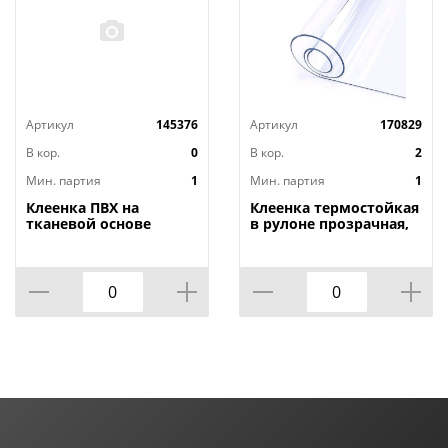
Артикул
145376
Артикул
170829
В кор.
0
В кор.
2
Мин. партия
1
Мин. партия
1
Клеенка ПВХ на
Клеенка термостойкая
тканевой основе
в рулоне прозрачная,
1,4мх20м Adele, PRINT,
толщина
401 УЦЕНКА,
0,80мм*1,40м*20м ТМ
потертости, грязные
HOZBAT
края