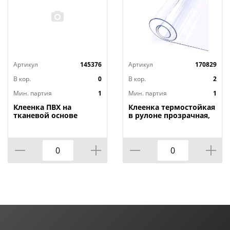
Артикул
145376
Артикул
170829
В кор.
0
В кор.
2
Мин. партия
1
Мин. партия
1
Клеенка ПВХ на
Клеенка термостойкая
тканевой основе
в рулоне прозрачная,
1,4мх20м Adele, PRINT,
толщина
401 УЦЕНКА,
0,80мм*1,40м*20м ТМ
потертости, грязные
HOZBAT
края