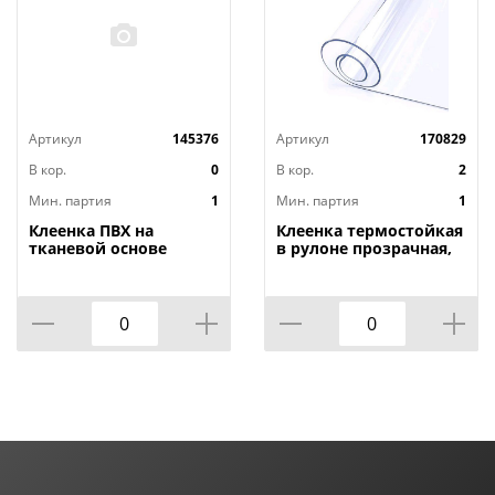
Артикул
145376
Артикул
170829
В кор.
0
В кор.
2
Мин. партия
1
Мин. партия
1
Клеенка ПВХ на
Клеенка термостойкая
тканевой основе
в рулоне прозрачная,
1,4мх20м Adele, PRINT,
толщина
401 УЦЕНКА,
0,80мм*1,40м*20м ТМ
потертости, грязные
HOZBAT
края