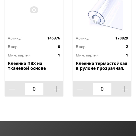
Артикул
145376
Артикул
170829
В кор.
0
В кор.
2
Мин. партия
1
Мин. партия
1
Клеенка ПВХ на
Клеенка термостойкая
тканевой основе
в рулоне прозрачная,
1,4мх20м Adele, PRINT,
толщина
401 УЦЕНКА,
0,80мм*1,40м*20м ТМ
потертости, грязные
HOZBAT
края