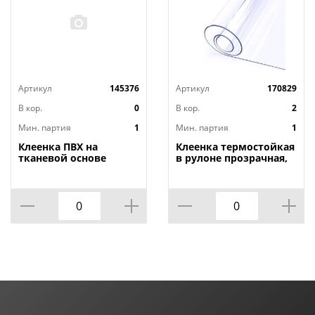
Артикул
145376
Артикул
170829
В кор.
0
В кор.
2
Мин. партия
1
Мин. партия
1
Клеенка ПВХ на
Клеенка термостойкая
тканевой основе
в рулоне прозрачная,
1,4мх20м Adele, PRINT,
толщина
401 УЦЕНКА,
0,80мм*1,40м*20м ТМ
потертости, грязные
HOZBAT
края