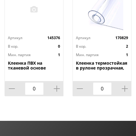
Артикул
145376
Артикул
170829
В кор.
0
В кор.
2
Мин. партия
1
Мин. партия
1
Клеенка ПВХ на
Клеенка термостойкая
тканевой основе
в рулоне прозрачная,
1,4мх20м Adele, PRINT,
толщина
401 УЦЕНКА,
0,80мм*1,40м*20м ТМ
потертости, грязные
HOZBAT
края