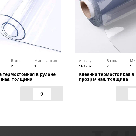
В кор.
Мин. партия
Артикул
В кор.
Ми
2
1
163237
2
1
а термостойкая в рулоне
Клеенка термостойкая в
чная, толщина
прозрачная, толщина
*1,40м*20м ТМ HOZBAT
0,80мм*0,8м*20м ТМ HO