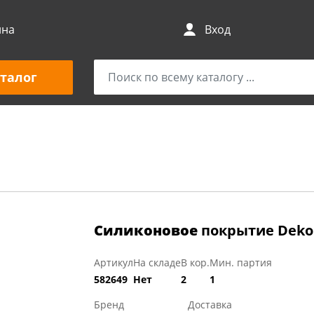
ина
Вход
талог
Силиконовое
покрытие Dekore
Артикул
На складе
В кор.
Мин. партия
582649
Нет
2
1
Бренд
Доставка