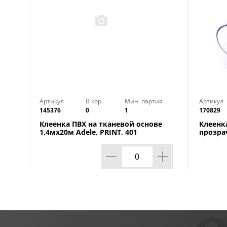
Артикул
В кор.
Мин. партия
Артикул
145376
0
1
170829
Клеенка ПВХ на тканевой основе
Клеенк
1,4мх20м Adele, PRINT, 401
прозра
УЦЕНКА, потертости, грязные
0,80мм
края