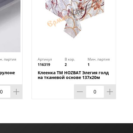
н. партия
Артикул
В кор.
Мин. партия
116319
2
1
 рулоне
Клеенка TM HOZBAT Элегия голд
на тканевой основе 137х20м
ZBAT
BTRA-8737B-S-silver