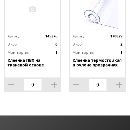
Артикул
145376
Артикул
170829
В кор.
0
В кор.
2
Мин. партия
1
Мин. партия
1
Клеенка ПВХ на
Клеенка термостойкая
тканевой основе
в рулоне прозрачная,
1,4мх20м Adele, PRINT,
толщина
401 УЦЕНКА,
0,80мм*1,40м*20м ТМ
потертости, грязные
HOZBAT
края