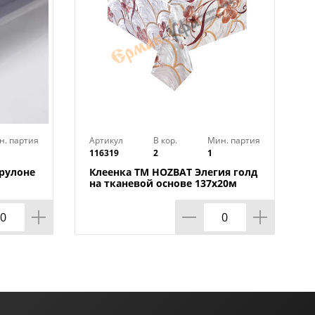
н. партия
Артикул
В кор.
Мин. партия
116319
2
1
 рулоне
Клеенка TM HOZBAT Элегия голд
на тканевой основе 137х20м
ZBAT
BTRA-8737B-S-silver