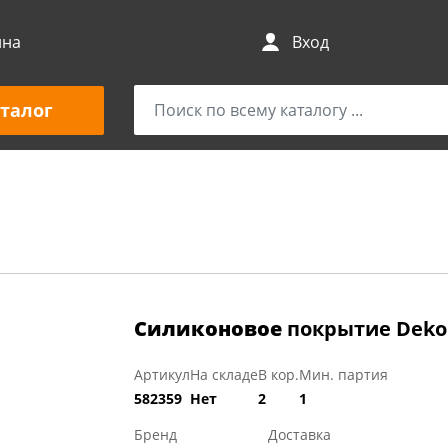
ина
Вход
талог
Силиконовое
покрытие Dekore
Артикул
На складе
В кор.
Мин. партия
582359
Нет
2
1
Бренд
Доставка