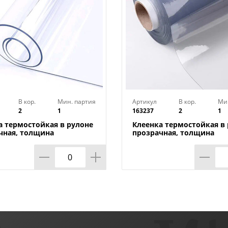
В кор.
Мин. партия
Артикул
В кор.
Ми
2
1
163237
2
1
а термостойкая в рулоне
Клеенка термостойкая в
чная, толщина
прозрачная, толщина
*1,40м*20м ТМ HOZBAT
0,80мм*0,8м*20м ТМ HO