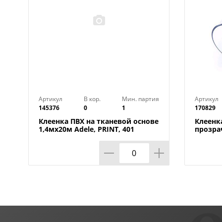
Артикул
В кор.
Мин. партия
Артикул
145376
0
1
170829
Клеенка ПВХ на тканевой основе
Клеенк
1,4мх20м Adele, PRINT, 401
прозра
УЦЕНКА, потертости, грязные
0,80мм
края