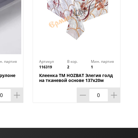
н. партия
Артикул
В кор.
Мин. партия
116319
2
1
 рулоне
Клеенка TM HOZBAT Элегия голд
на тканевой основе 137х20м
ZBAT
BTRA-8737B-S-silver