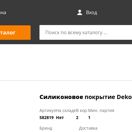
ина
Вход
талог
Силиконовое
покрытие Dekore
Артикул
На складе
В кор.
Мин. партия
582819
Нет
2
1
Бренд
Доставка