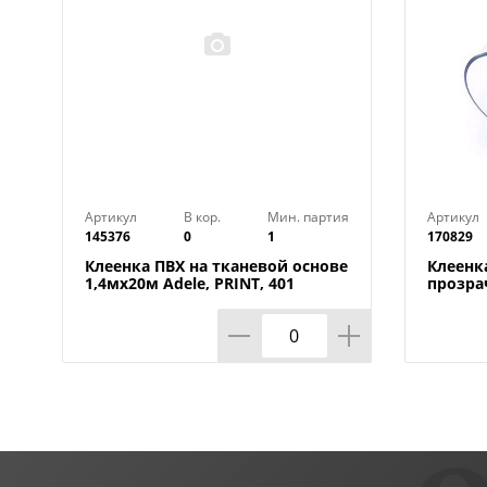
Артикул
В кор.
Мин. партия
Артикул
145376
0
1
170829
Клеенка ПВХ на тканевой основе
Клеенк
1,4мх20м Adele, PRINT, 401
прозра
УЦЕНКА, потертости, грязные
0,80мм
края