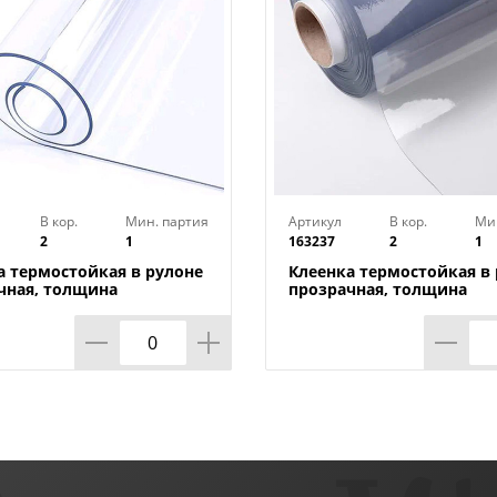
В кор.
Мин. партия
Артикул
В кор.
Ми
2
1
163237
2
1
а термостойкая в рулоне
Клеенка термостойкая в
чная, толщина
прозрачная, толщина
*1,40м*20м ТМ HOZBAT
0,80мм*0,8м*20м ТМ HO