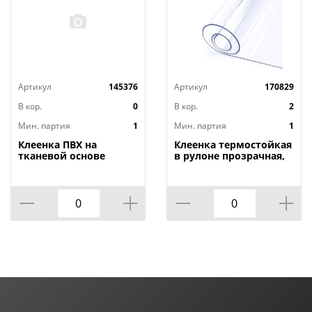
Артикул
145376
Артикул
170829
В кор.
0
В кор.
2
Мин. партия
1
Мин. партия
1
Клеенка ПВХ на
Клеенка термостойкая
тканевой основе
в рулоне прозрачная,
1,4мх20м Adele, PRINT,
толщина
401 УЦЕНКА,
0,80мм*1,40м*20м ТМ
потертости, грязные
HOZBAT
края