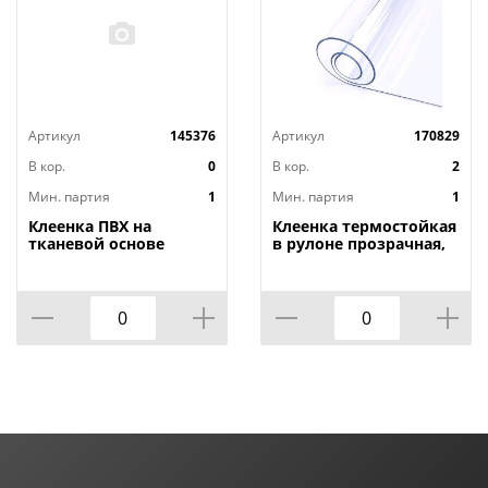
Артикул
145376
Артикул
170829
В кор.
0
В кор.
2
Мин. партия
1
Мин. партия
1
Клеенка ПВХ на
Клеенка термостойкая
тканевой основе
в рулоне прозрачная,
1,4мх20м Adele, PRINT,
толщина
401 УЦЕНКА,
0,80мм*1,40м*20м ТМ
потертости, грязные
HOZBAT
края