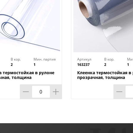
В кор.
Мин. партия
Артикул
В кор.
Ми
2
1
163237
2
1
а термостойкая в рулоне
Клеенка термостойкая в
чная, толщина
прозрачная, толщина
*1,40м*20м ТМ HOZBAT
0,80мм*0,8м*20м ТМ HO