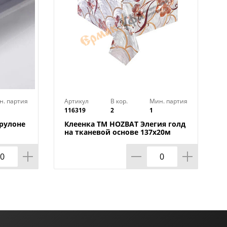
н. партия
Артикул
В кор.
Мин. партия
116319
2
1
 рулоне
Клеенка TM HOZBAT Элегия голд
на тканевой основе 137х20м
ZBAT
BTRA-8737B-S-silver