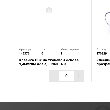
Артикул
В кор.
Мин. партия
Артикул
145376
0
1
170829
Клеенка ПВХ на тканевой основе
Клеенк
1,4мх20м Adele, PRINT, 401
прозра
УЦЕНКА, потертости, грязные
0,80мм
края