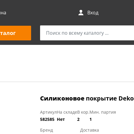
ина
Вход
талог
Силиконовое
покрытие Dekore
Артикул
На складе
В кор.
Мин. партия
582585
Нет
2
1
Бренд
Доставка