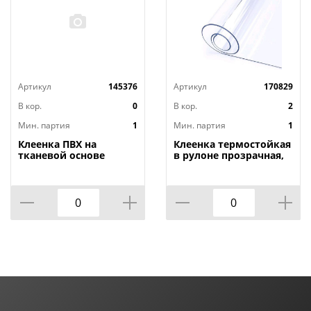
Артикул
145376
Артикул
170829
В кор.
0
В кор.
2
Мин. партия
1
Мин. партия
1
Клеенка ПВХ на
Клеенка термостойкая
тканевой основе
в рулоне прозрачная,
1,4мх20м Adele, PRINT,
толщина
401 УЦЕНКА,
0,80мм*1,40м*20м ТМ
потертости, грязные
HOZBAT
края