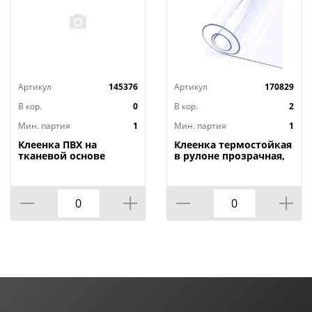
Артикул
145376
Артикул
170829
В кор.
0
В кор.
2
Мин. партия
1
Мин. партия
1
Клеенка ПВХ на
Клеенка термостойкая
тканевой основе
в рулоне прозрачная,
1,4мх20м Adele, PRINT,
толщина
401 УЦЕНКА,
0,80мм*1,40м*20м ТМ
потертости, грязные
HOZBAT
края