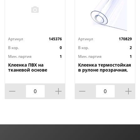
Артикул
145376
Артикул
170829
В кор.
0
В кор.
2
Мин. партия
1
Мин. партия
1
Клеенка ПВХ на
Клеенка термостойкая
тканевой основе
в рулоне прозрачная,
1,4мх20м Adele, PRINT,
толщина
401 УЦЕНКА,
0,80мм*1,40м*20м ТМ
потертости, грязные
HOZBAT
края