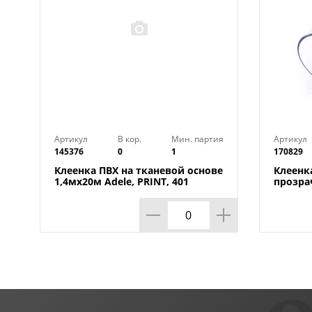
Артикул
В кор.
Мин. партия
Артикул
145376
0
1
170829
Клеенка ПВХ на тканевой основе
Клеенк
1,4мх20м Adele, PRINT, 401
прозра
УЦЕНКА, потертости, грязные
0,80мм
края