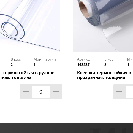
В кор.
Мин. партия
Артикул
В кор.
Ми
2
1
163237
2
1
а термостойкая в рулоне
Клеенка термостойкая в
чная, толщина
прозрачная, толщина
*1,40м*20м ТМ HOZBAT
0,80мм*0,8м*20м ТМ HO