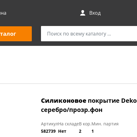
ина
Вход
талог
Силиконовое
покрытие Dekore
серебро/прозр.фон
Артикул
На складе
В кор.
Мин. партия
582739
Нет
2
1