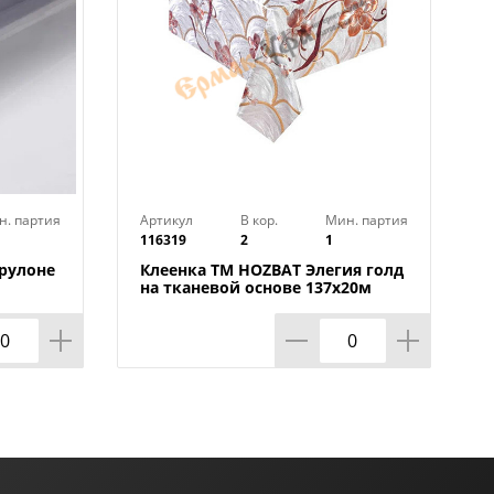
н. партия
Артикул
В кор.
Мин. партия
116319
2
1
 рулоне
Клеенка TM HOZBAT Элегия голд
на тканевой основе 137х20м
ZBAT
BTRA-8737B-S-silver