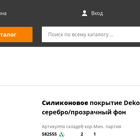
ина
Вход
талог
Силиконовое
покрытие Dekore
серебро/прозрачный фон
Артикул
На складе
В кор.
Мин. партия
582555
2
1