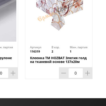
н. партия
Артикул
В кор.
Мин. партия
116319
2
1
 рулоне
Клеенка TM HOZBAT Элегия голд
на тканевой основе 137х20м
ZBAT
BTRA-8737B-S-silver