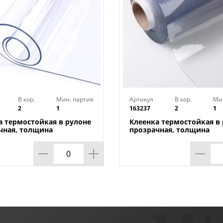
В кор.
Мин. партия
Артикул
В кор.
Ми
2
1
163237
2
1
а термостойкая в рулоне
Клеенка термостойкая в
чная, толщина
прозрачная, толщина
*1,40м*20м ТМ HOZBAT
0,80мм*0,8м*20м ТМ HO