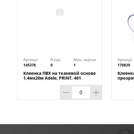
Артикул
В кор.
Мин. партия
Артикул
145376
0
1
170829
Клеенка ПВХ на тканевой основе
Клеенк
1,4мх20м Adele, PRINT, 401
прозра
УЦЕНКА, потертости, грязные
0,80мм
края