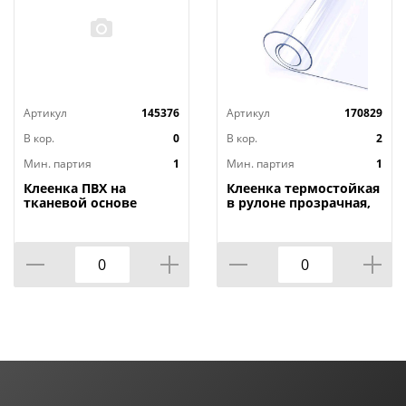
Артикул
145376
Артикул
170829
В кор.
0
В кор.
2
Мин. партия
1
Мин. партия
1
Клеенка ПВХ на
Клеенка термостойкая
тканевой основе
в рулоне прозрачная,
1,4мх20м Adele, PRINT,
толщина
401 УЦЕНКА,
0,80мм*1,40м*20м ТМ
потертости, грязные
HOZBAT
края