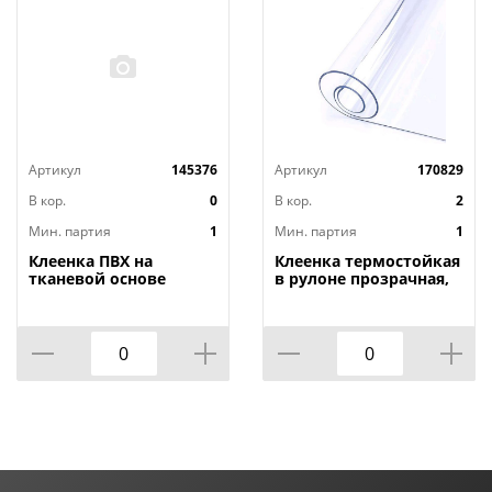
Артикул
145376
Артикул
170829
В кор.
0
В кор.
2
Мин. партия
1
Мин. партия
1
Клеенка ПВХ на
Клеенка термостойкая
тканевой основе
в рулоне прозрачная,
1,4мх20м Adele, PRINT,
толщина
401 УЦЕНКА,
0,80мм*1,40м*20м ТМ
потертости, грязные
HOZBAT
края