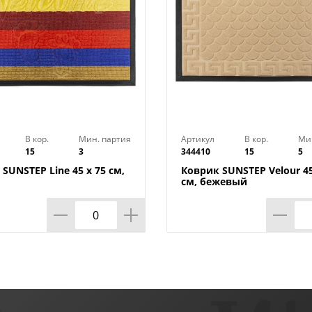
В кор.
Мин. партия
Артикул
В кор.
Ми
15
3
344410
15
5
SUNSTEP Line 45 х 75 см,
Коврик SUNSTEP Velour 45
см, бежевый