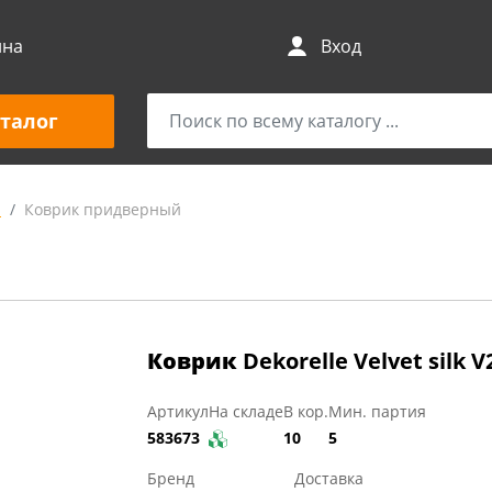
ина
Вход
талог
и
Коврик придверный
Коврик
Dekorelle Velvet silk 
Артикул
На складе
В кор.
Мин. партия
583673
10
5
Бренд
Доставка