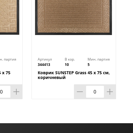
н. партия
Артикул
В кор.
Мин. партия
344413
10
5
 х 75
Коврик SUNSTEP Grass 45 х 75 см,
коричневый