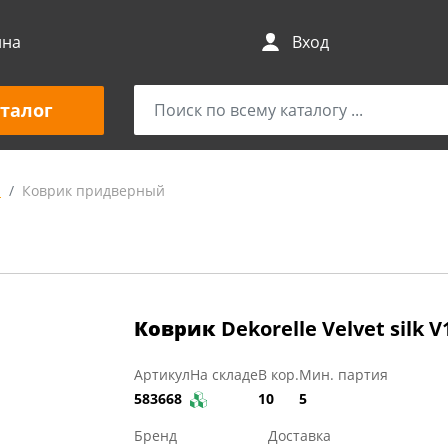
ина
Вход
талог
и
Коврик придверный
Коврик
Dekorelle Velvet silk 
Артикул
На складе
В кор.
Мин. партия
583668
10
5
Бренд
Доставка