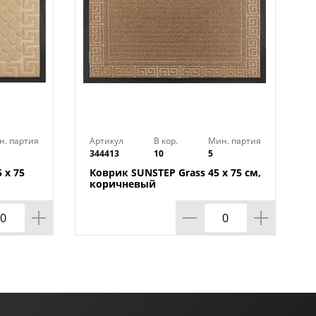
н. партия
Артикул
В кор.
Мин. партия
344413
10
5
 х 75
Коврик SUNSTEP Grass 45 х 75 см,
коричневый