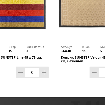
В кор.
Мин. партия
Артикул
В кор.
Ми
15
3
344410
15
5
SUNSTEP Line 45 х 75 см,
Коврик SUNSTEP Velour 45
см, бежевый