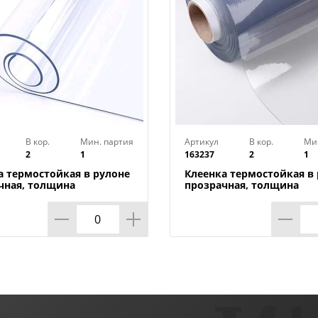
В кор.
Мин. партия
Артикул
В кор.
Ми
2
1
163237
2
1
а термостойкая в рулоне
Клеенка термостойкая в
чная, толщина
прозрачная, толщина
*1,40м*20м ТМ HOZBAT
0,80мм*0,8м*20м ТМ HO