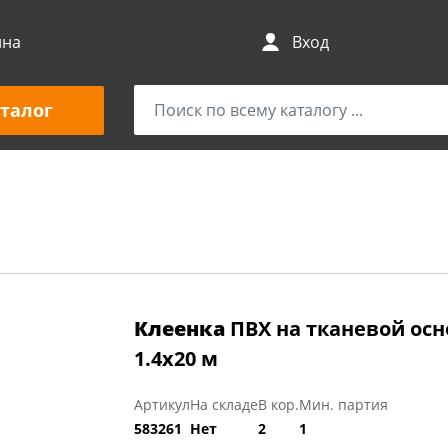
ина
Вход
талог
Клеенка
ПВХ на тканевой основ
1.4х20 м
Артикул
На складе
В кор.
Мин. партия
583261
Нет
2
1