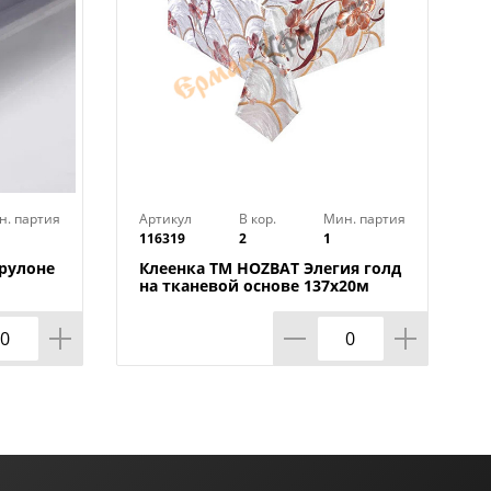
н. партия
Артикул
В кор.
Мин. партия
116319
2
1
 рулоне
Клеенка TM HOZBAT Элегия голд
на тканевой основе 137х20м
ZBAT
BTRA-8737B-S-silver