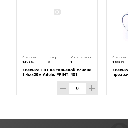
Артикул
В кор.
Мин. партия
Артикул
145376
0
1
170829
Клеенка ПВХ на тканевой основе
Клеенк
1,4мх20м Adele, PRINT, 401
прозра
УЦЕНКА, потертости, грязные
0,80мм
края