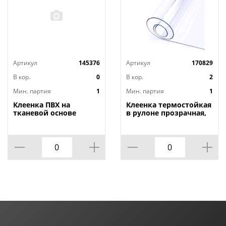
Артикул
145376
Артикул
170829
В кор.
0
В кор.
2
Мин. партия
1
Мин. партия
1
Клеенка ПВХ на
Клеенка термостойкая
тканевой основе
в рулоне прозрачная,
1,4мх20м Adele, PRINT,
толщина
401 УЦЕНКА,
0,80мм*1,40м*20м ТМ
потертости, грязные
HOZBAT
края