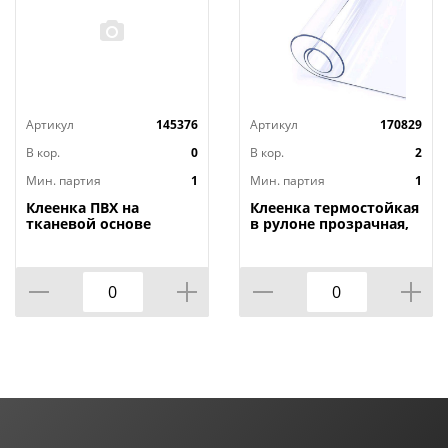
Артикул
145376
Артикул
170829
В кор.
0
В кор.
2
Мин. партия
1
Мин. партия
1
Клеенка ПВХ на
Клеенка термостойкая
тканевой основе
в рулоне прозрачная,
1,4мх20м Adele, PRINT,
толщина
401 УЦЕНКА,
0,80мм*1,40м*20м ТМ
потертости, грязные
HOZBAT
края