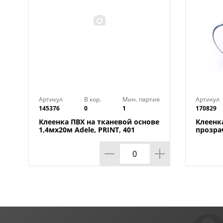
Артикул
В кор.
Мин. партия
Артикул
145376
0
1
170829
Клеенка ПВХ на тканевой основе
Клеенк
1,4мх20м Adele, PRINT, 401
прозра
УЦЕНКА, потертости, грязные
0,80мм
края