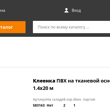
ина
Вход
талог
Клеенка
ПВХ на тканевой осно
1.4х20 м
Артикул
На складе
В кор.
Мин. партия
583163
Нет
2
1