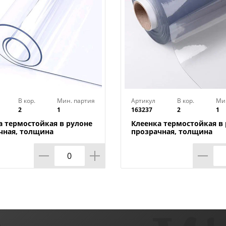
В кор.
Мин. партия
Артикул
В кор.
Ми
2
1
163237
2
1
а термостойкая в рулоне
Клеенка термостойкая в
чная, толщина
прозрачная, толщина
*1,40м*20м ТМ HOZBAT
0,80мм*0,8м*20м ТМ HO