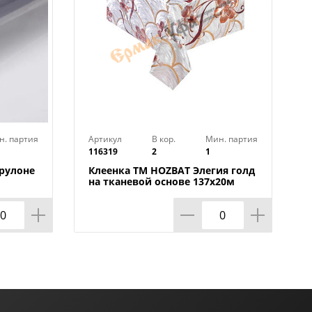
н. партия
Артикул
В кор.
Мин. партия
116319
2
1
 рулоне
Клеенка TM HOZBAT Элегия голд
на тканевой основе 137х20м
ZBAT
BTRA-8737B-S-silver