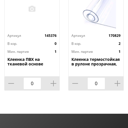
Артикул
145376
Артикул
170829
В кор.
0
В кор.
2
Мин. партия
1
Мин. партия
1
Клеенка ПВХ на
Клеенка термостойкая
тканевой основе
в рулоне прозрачная,
1,4мх20м Adele, PRINT,
толщина
401 УЦЕНКА,
0,80мм*1,40м*20м ТМ
потертости, грязные
HOZBAT
края