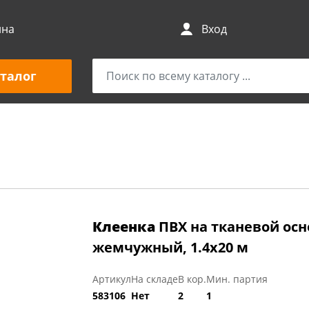
ина
Вход
талог
Клеенка
ПВХ на тканевой осно
жемчужный, 1.4х20 м
Артикул
На складе
В кор.
Мин. партия
583106
Нет
2
1