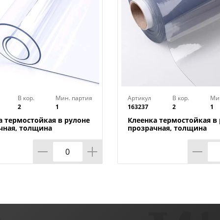
В кор.
Мин. партия
Артикул
В кор.
Ми
2
1
163237
2
1
а термостойкая в рулоне
Клеенка термостойкая в
чная, толщина
прозрачная, толщина
*1,40м*20м ТМ HOZBAT
0,80мм*0,8м*20м ТМ HO