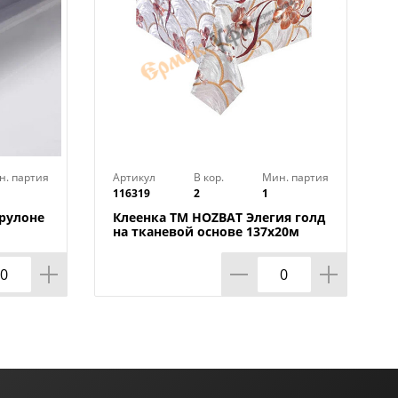
н. партия
Артикул
В кор.
Мин. партия
116319
2
1
 рулоне
Клеенка TM HOZBAT Элегия голд
на тканевой основе 137х20м
ZBAT
BTRA-8737B-S-silver