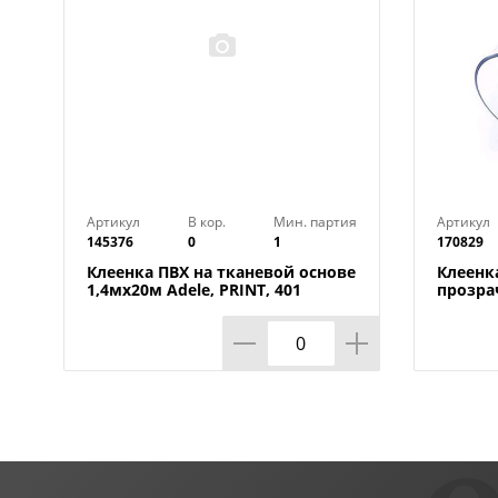
Артикул
В кор.
Мин. партия
Артикул
145376
0
1
170829
Клеенка ПВХ на тканевой основе
Клеенк
1,4мх20м Adele, PRINT, 401
прозра
УЦЕНКА, потертости, грязные
0,80мм
края