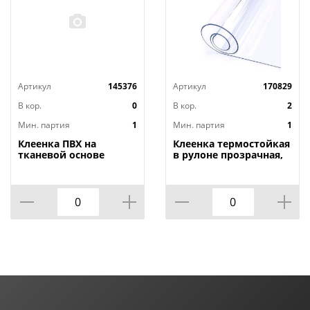
Артикул
145376
Артикул
170829
В кор.
0
В кор.
2
Мин. партия
1
Мин. партия
1
Клеенка ПВХ на
Клеенка термостойкая
тканевой основе
в рулоне прозрачная,
1,4мх20м Adele, PRINT,
толщина
401 УЦЕНКА,
0,80мм*1,40м*20м ТМ
потертости, грязные
HOZBAT
края