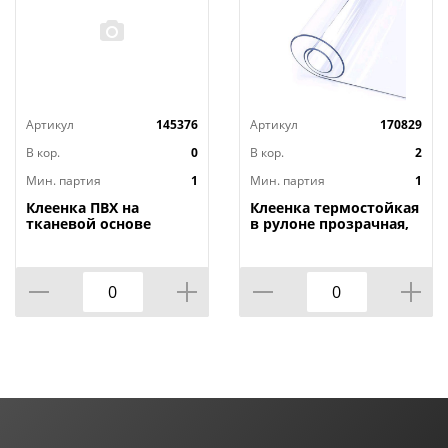
Артикул
145376
Артикул
170829
В кор.
0
В кор.
2
Мин. партия
1
Мин. партия
1
Клеенка ПВХ на
Клеенка термостойкая
тканевой основе
в рулоне прозрачная,
1,4мх20м Adele, PRINT,
толщина
401 УЦЕНКА,
0,80мм*1,40м*20м ТМ
потертости, грязные
HOZBAT
края