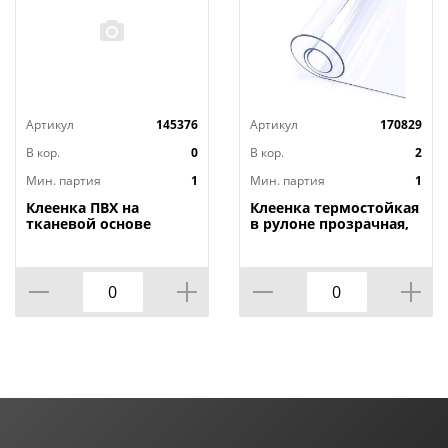
Артикул
145376
Артикул
170829
В кор.
0
В кор.
2
Мин. партия
1
Мин. партия
1
Клеенка ПВХ на
Клеенка термостойкая
тканевой основе
в рулоне прозрачная,
1,4мх20м Adele, PRINT,
толщина
401 УЦЕНКА,
0,80мм*1,40м*20м ТМ
потертости, грязные
HOZBAT
края