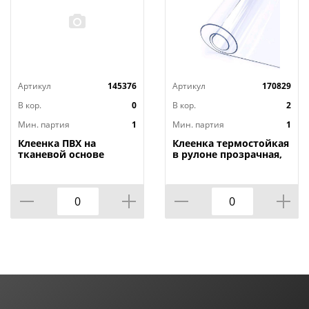
Артикул
145376
Артикул
170829
В кор.
0
В кор.
2
Мин. партия
1
Мин. партия
1
Клеенка ПВХ на
Клеенка термостойкая
тканевой основе
в рулоне прозрачная,
1,4мх20м Adele, PRINT,
толщина
401 УЦЕНКА,
0,80мм*1,40м*20м ТМ
потертости, грязные
HOZBAT
края