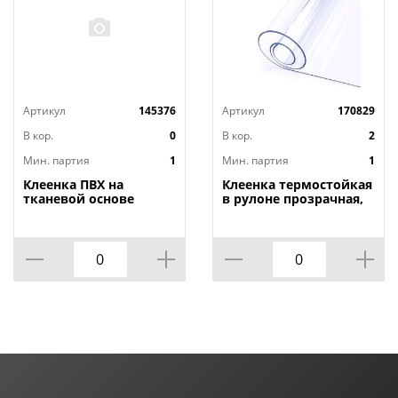
Артикул
145376
Артикул
170829
В кор.
0
В кор.
2
Мин. партия
1
Мин. партия
1
Клеенка ПВХ на
Клеенка термостойкая
тканевой основе
в рулоне прозрачная,
1,4мх20м Adele, PRINT,
толщина
401 УЦЕНКА,
0,80мм*1,40м*20м ТМ
потертости, грязные
HOZBAT
края