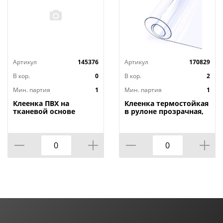
Артикул
145376
Артикул
170829
В кор.
0
В кор.
2
Мин. партия
1
Мин. партия
1
Клеенка ПВХ на
Клеенка термостойкая
тканевой основе
в рулоне прозрачная,
1,4мх20м Adele, PRINT,
толщина
401 УЦЕНКА,
0,80мм*1,40м*20м ТМ
потертости, грязные
HOZBAT
края