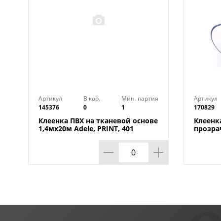
Артикул
В кор.
Мин. партия
Артикул
145376
0
1
170829
Клеенка ПВХ на тканевой основе
Клеенк
1,4мх20м Adele, PRINT, 401
прозра
УЦЕНКА, потертости, грязные
0,80мм
края