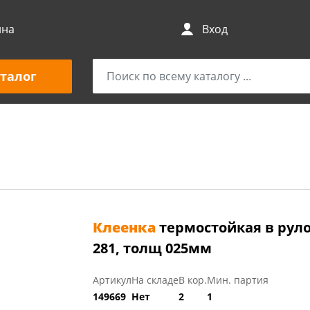
ина
Вход
талог
Клеенка
термостойкая в руло
281, толщ 025мм
Артикул
На складе
В кор.
Мин. партия
149669
Нет
2
1