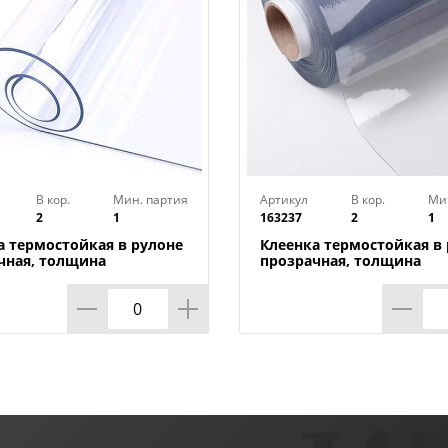
В кор.
Мин. партия
Артикул
В кор.
Ми
2
1
163237
2
1
а термостойкая в рулоне
Клеенка термостойкая в
чная, толщина
прозрачная, толщина
*1,40м*20м ТМ HOZBAT
0,80мм*0,8м*20м ТМ HO