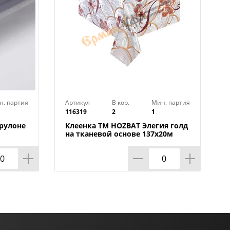
н. партия
Артикул
В кор.
Мин. партия
116319
2
1
 рулоне
Клеенка TM HOZBAT Элегия голд
на тканевой основе 137х20м
ZBAT
BTRA-8737B-S-silver