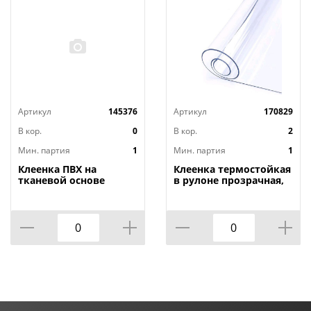
Артикул
145376
Артикул
170829
В кор.
0
В кор.
2
Мин. партия
1
Мин. партия
1
Клеенка ПВХ на
Клеенка термостойкая
тканевой основе
в рулоне прозрачная,
1,4мх20м Adele, PRINT,
толщина
401 УЦЕНКА,
0,80мм*1,40м*20м ТМ
потертости, грязные
HOZBAT
края