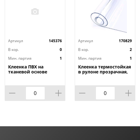
Артикул
145376
Артикул
170829
В кор.
0
В кор.
2
Мин. партия
1
Мин. партия
1
Клеенка ПВХ на
Клеенка термостойкая
тканевой основе
в рулоне прозрачная,
1,4мх20м Adele, PRINT,
толщина
401 УЦЕНКА,
0,80мм*1,40м*20м ТМ
потертости, грязные
HOZBAT
края