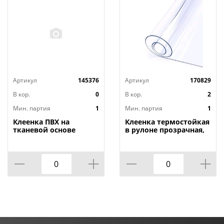
Артикул
145376
Артикул
170829
В кор.
0
В кор.
2
Мин. партия
1
Мин. партия
1
Клеенка ПВХ на
Клеенка термостойкая
тканевой основе
в рулоне прозрачная,
1,4мх20м Adele, PRINT,
толщина
401 УЦЕНКА,
0,80мм*1,40м*20м ТМ
потертости, грязные
HOZBAT
края