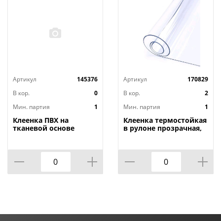
Артикул
145376
Артикул
170829
В кор.
0
В кор.
2
Мин. партия
1
Мин. партия
1
Клеенка ПВХ на
Клеенка термостойкая
тканевой основе
в рулоне прозрачная,
1,4мх20м Adele, PRINT,
толщина
401 УЦЕНКА,
0,80мм*1,40м*20м ТМ
потертости, грязные
HOZBAT
края