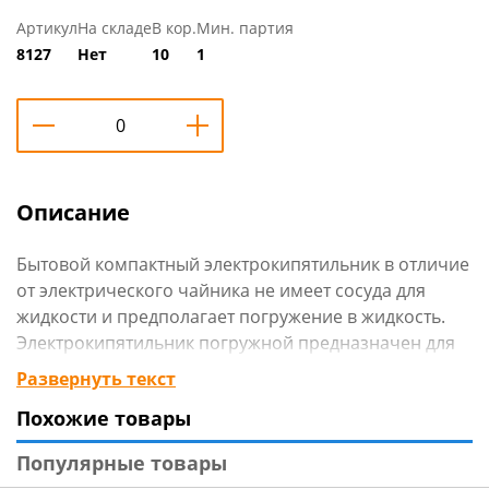
Артикул
На складе
В кор.
Мин. партия
8127
Нет
10
1
Описание
Бытовой компактный электрокипятильник в отличие
от электрического чайника не имеет сосуда для
жидкости и предполагает погружение в жидкость.
Электрокипятильник погружной предназначен для
подогрева и кипячения воды в бытовых условиях в
Развернуть текст
сосудах объемом от 0,5 до 5 кубических дециметров.
Похожие товары
Предназначение: для нагревания воды.
Популярные товары
Технические характеристики
: