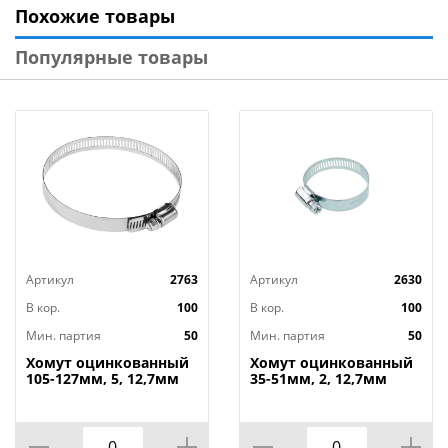
Похожие товары
Технические характеристики:
Размер: 0,8 м х 8 мм
Популярные товары
Габариты: 0,155 x 0,095 x 0,018 мм
Вид упаковки: пакет с подвесом, цветной стикер
Материал изделия: металл, полипропилен, резина
Цвет: зелёный
Бренд: Park
Страна-изготовитель: Китай
Артикул
2763
Артикул
2630
В кор.
100
В кор.
100
Мин. партия
50
Мин. партия
50
Хомут оцинкованный
Хомут оцинкованный
105-127мм, 5, 12,7мм
35-51мм, 2, 12,7мм
широкий, 50/
широкий, 50/350