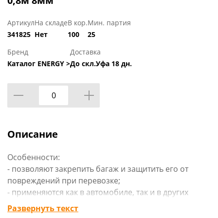
0,8м 8мм
Артикул
На складе
В кор.
Мин. партия
341825
Нет
100
25
Бренд
Доставка
Каталог ENERGY >
До скл.Уфа 18 дн.
Описание
Особенности:
- позволяют закрепить багаж и защитить его от
повреждений при перевозке;
- применяются как в автомобиле, так и в других
хозяйственно-бытовых нуждах.
Развернуть текст