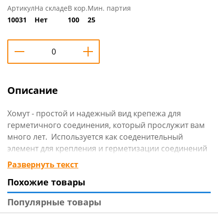
Артикул
На складе
В кор.
Мин. партия
10031
Нет
100
25
Описание
Хомут - простой и надежный вид крепежа для
герметичного соединения, который прослужит вам
много лет. Используется как соеденительный
элемент для крепления и герметизации соединений
шлангов, патрубков и других жестких и гибких
Развернуть текст
трубопроводов.
Похожие товары
Технические характеристики
:
Популярные товары
Тип: Хомут