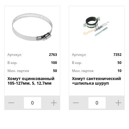
Диаметр зажима, мм: 100-120
Ширина, мм: 9
Материал: Нержавеющая сталь
Страна изготовитель: Россия
Артикул
2763
Артикул
7352
В кор.
100
В кор.
50
Мин. партия
50
Мин. партия
10
Хомут оцинкованный
Хомут сантехнический
105-127мм, 5, 12,7мм
+шпилька шуруп
широкий, 50/
+дюбель 20-24мм, 1/2,
10/200